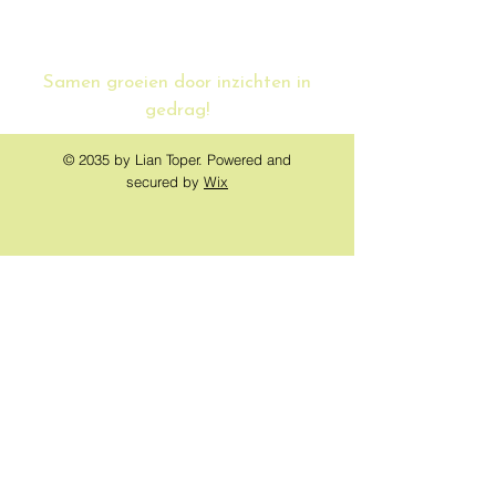
Samen groeien door inzichten in
gedrag!
© 2035 by Lian Toper. Powered and
secured by
Wix