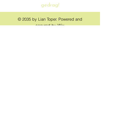
gedrag!
© 2035 by Lian Toper. Powered and
secured by
Wix