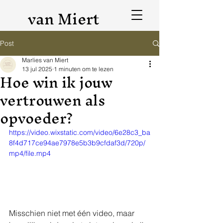
van Miert
Post
Marlies van Miert
13 jul 2025
1 minuten om te lezen
Hoe win ik jouw
vertrouwen als
opvoeder?
https://video.wixstatic.com/video/6e28c3_ba
8f4d717ce94ae7978e5b3b9cfdaf3d/720p/
mp4/file.mp4
Misschien niet met één video, maar 